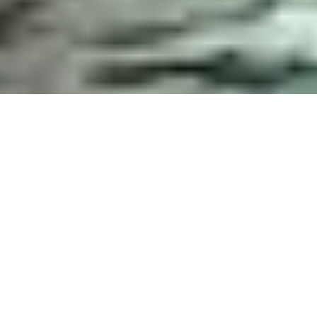
TRANSFERT
YACHTING
LIFESTYLE
Azur Limousines
s’impose comme le
partenaire de
confiance
incontournable des