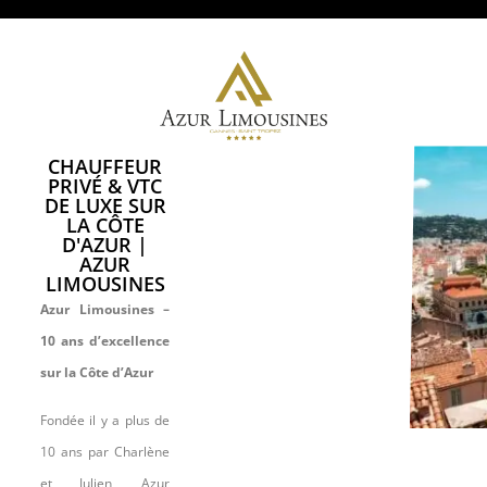
CHAUFFEUR
PRIVÉ & VTC
DE LUXE SUR
LA CÔTE
D'AZUR |
AZUR
LIMOUSINES
Azur Limousines –
10 ans d’excellence
sur la Côte d’Azur
Fondée il y a plus de
10 ans par Charlène
et Julien, Azur