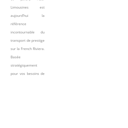
Limousines est
aujourd’hui la
référence
incontournable du
transport de prestige
sur la French Riviera.
Basée
stratégiquement
pour vos besoins de
chauffeur privé et
VTC à Nice, Cannes,
Monaco, Antibes et
Saint-Tropez
, notre
société accompagne
une clientèle